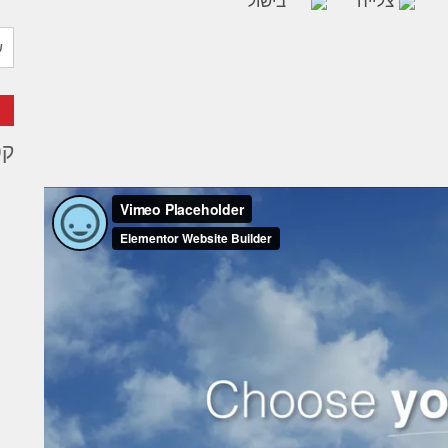
צלייה
בישול
קט